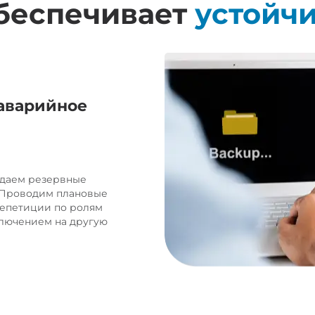
обеспечивает
устойч
аварийное
здаем резервные
. Проводим плановые
репетиции по ролям
ключением на другую