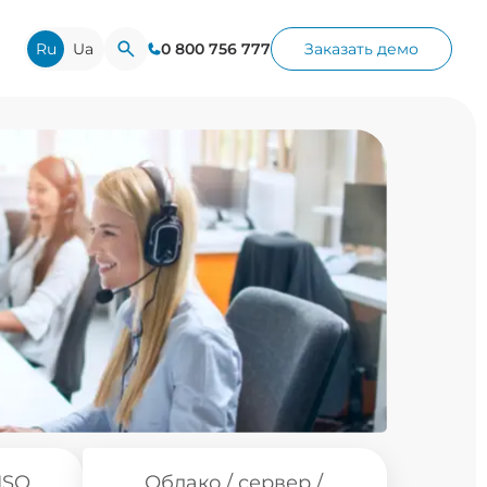
Ru
Ua
0 800 756 777
Заказать демо
ISO
Облако / сервер /