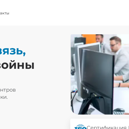
акты
язь,
войны
ентров
ки.
Сертификация 