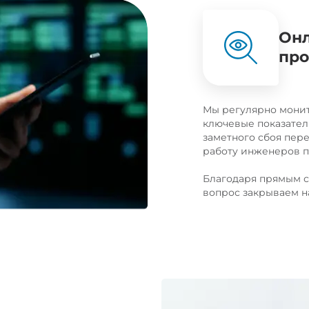
Онл
про
Мы регулярно монит
ключевые показател
заметного сбоя пер
работу инженеров п
Благодаря прямым с
вопрос закрываем н