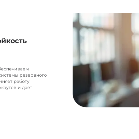
ойкость
беспечиваем
 системы резервного
иняет работу
каутов и дает