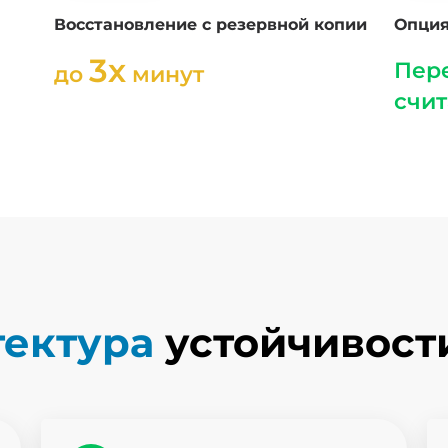
Восстановление с резервной копии
Опция
3х
Пер
до
минут
счи
тектура
устойчивости