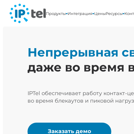
Продукты
Интеграция
Цены
Ресурсы
Конт
Непрерывная св
даже во время 
IPTel обеспечивает работу контакт-ц
во время блекаутов и пиковой нагруз
Заказать демо